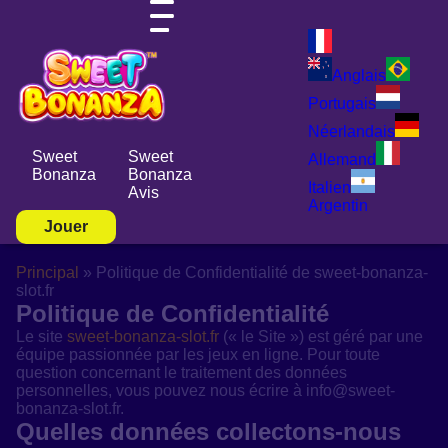
Anglais
Portugais
Néerlandais
Sweet
Sweet
Allemand
Bonanza
Bonanza
Italien
Avis
Argentin
Jouer
Principal
»
Politique de Confidentialité de sweet-bonanza-
slot.fr
Politique de Confidentialité
Le site
sweet-bonanza-slot.fr
(« le Site ») est géré par une
équipe passionnée par les jeux en ligne. Pour toute
question concernant le traitement des données
personnelles, vous pouvez nous écrire à info@sweet-
bonanza-slot.fr.
Quelles données collectons-nous