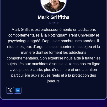
Mark Griffiths
Auteur
Mark Griffiths est professeur émérite en addictions
comportementales à la Nottingham Trent University et
psychologue agréé. Depuis de nombreuses années, il
étudie les jeux d’argent, les comportements de jeu et la
manière dont se forment les addictions
comportementales. Son expertise nous aide à traiter les
sujets liés aux machines à sous et aux casinos en ligne
avec plus de clarté, plus d’équilibre et une attention
particulière aux risques réels et à la protection des
joueurs.