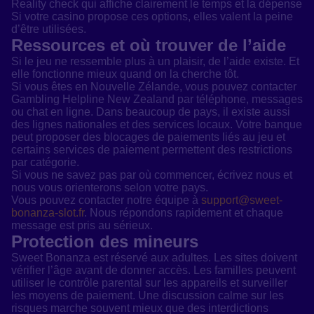
Reality check qui affiche clairement le temps et la dépense
Si votre casino propose ces options, elles valent la peine
d’être utilisées.
Ressources et où trouver de l’aide
Si le jeu ne ressemble plus à un plaisir, de l’aide existe. Et
elle fonctionne mieux quand on la cherche tôt.
Si vous êtes en Nouvelle Zélande, vous pouvez contacter
Gambling Helpline New Zealand par téléphone, messages
ou chat en ligne. Dans beaucoup de pays, il existe aussi
des lignes nationales et des services locaux. Votre banque
peut proposer des blocages de paiements liés au jeu et
certains services de paiement permettent des restrictions
par catégorie.
Si vous ne savez pas par où commencer, écrivez nous et
nous vous orienterons selon votre pays.
Vous pouvez contacter notre équipe à
support@sweet-
bonanza-slot.fr
. Nous répondons rapidement et chaque
message est pris au sérieux.
Protection des mineurs
Sweet Bonanza est réservé aux adultes. Les sites doivent
vérifier l’âge avant de donner accès. Les familles peuvent
utiliser le contrôle parental sur les appareils et surveiller
les moyens de paiement. Une discussion calme sur les
risques marche souvent mieux que des interdictions